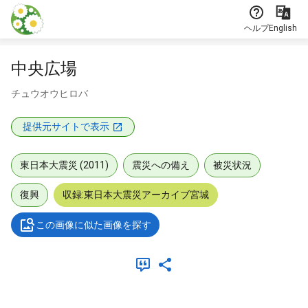
本文に飛ぶ
ヘルプ
English
中央広場
チュウオウヒロバ
提供元サイトで表示
東日本大震災 (2011)
震災への備え
被災状況
復興
収録:東日本大震災アーカイブ宮城
この画像に似た画像を探す