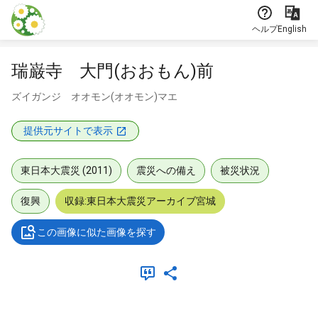
本文に飛ぶ
ヘルプ
English
瑞巌寺 大門(おおもん)前
ズイガンジ オオモン(オオモン)マエ
提供元サイトで表示
東日本大震災 (2011)
震災への備え
被災状況
復興
収録:東日本大震災アーカイブ宮城
この画像に似た画像を探す