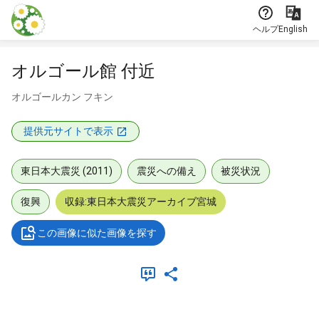
本文に飛ぶ
ヘルプ
English
オルゴール館 付近
オルゴールカン フキン
提供元サイトで表示
東日本大震災 (2011)
震災への備え
被災状況
復興
収録:東日本大震災アーカイブ宮城
この画像に似た画像を探す