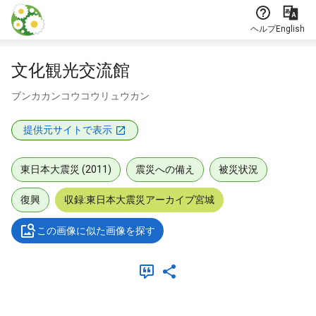
本文に飛ぶ
ヘルプ
English
文化観光交流館
ブンカカンコウコウリュウカン
提供元サイトで表示
東日本大震災 (2011)
震災への備え
被災状況
復興
収録:東日本大震災アーカイブ宮城
この画像に似た画像を探す