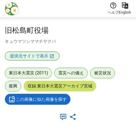
本文に飛ぶ
ヘルプ
English
旧松島町役場
キュウマツシママチヤクバ
提供元サイトで表示
東日本大震災 (2011)
震災への備え
被災状況
復興
収録:東日本大震災アーカイブ宮城
この画像に似た画像を探す