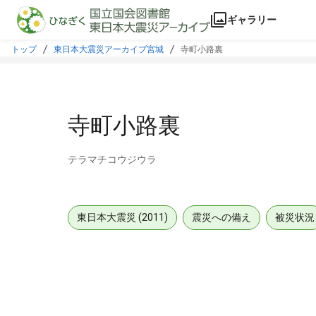
本文に飛ぶ
ギャラリー
トップ
東日本大震災アーカイブ宮城
寺町小路裏
寺町小路裏
テラマチコウジウラ
東日本大震災 (2011)
震災への備え
被災状況