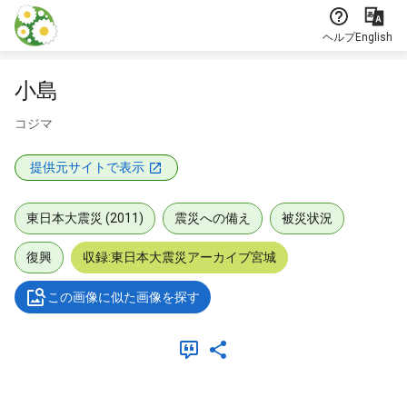
本文に飛ぶ
ヘルプ
English
小島
コジマ
提供元サイトで表示
東日本大震災 (2011)
震災への備え
被災状況
復興
収録:東日本大震災アーカイブ宮城
この画像に似た画像を探す