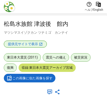
本文に飛ぶ
ヘルプ
English
松島水族館 津波後 館内
マツシマスイゾクカン ツナミゴ カンナイ
提供元サイトで表示
東日本大震災 (2011)
震災への備え
被災状況
復興
収録:東日本大震災アーカイブ宮城
この画像に似た画像を探す