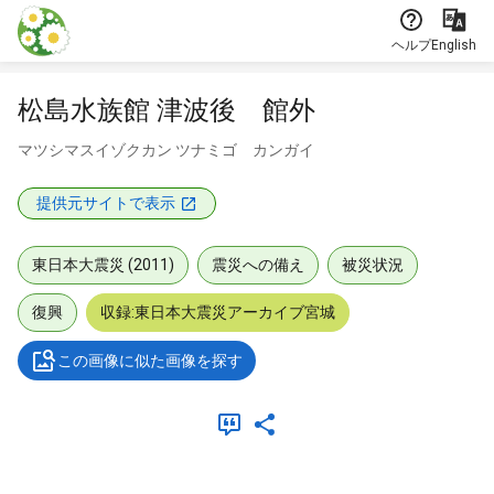
本文に飛ぶ
ヘルプ
English
松島水族館 津波後 館外
マツシマスイゾクカン ツナミゴ カンガイ
提供元サイトで表示
東日本大震災 (2011)
震災への備え
被災状況
復興
収録:東日本大震災アーカイブ宮城
この画像に似た画像を探す