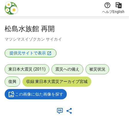
本文に飛ぶ
ヘルプ
English
松島水族館 再開
マツシマスイゾクカン サイカイ
提供元サイトで表示
東日本大震災 (2011)
震災への備え
被災状況
復興
収録:東日本大震災アーカイブ宮城
この画像に似た画像を探す