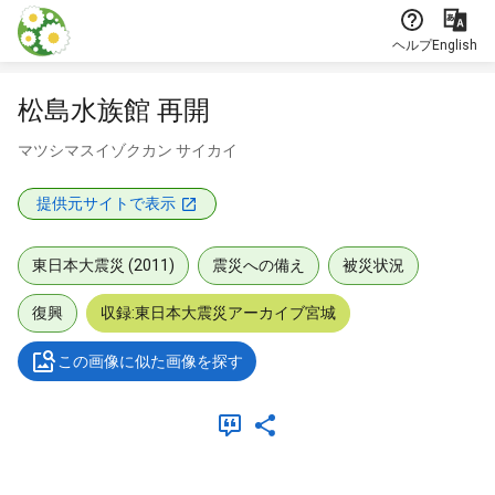
本文に飛ぶ
ヘルプ
English
松島水族館 再開
マツシマスイゾクカン サイカイ
提供元サイトで表示
東日本大震災 (2011)
震災への備え
被災状況
復興
収録:東日本大震災アーカイブ宮城
この画像に似た画像を探す