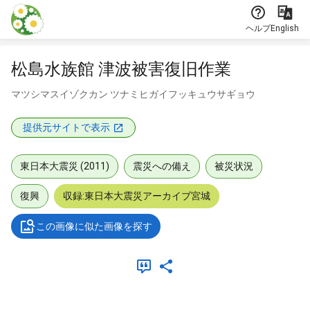
本文に飛ぶ
ヘルプ
English
松島水族館 津波被害復旧作業
マツシマスイゾクカン ツナミヒガイフッキュウサギョウ
提供元サイトで表示
東日本大震災 (2011)
震災への備え
被災状況
復興
収録:東日本大震災アーカイブ宮城
この画像に似た画像を探す