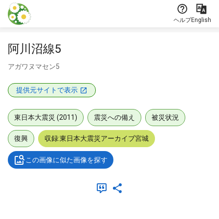
本文に飛ぶ
ヘルプ
English
阿川沼線5
アガワヌマセン5
提供元サイトで表示
東日本大震災 (2011)
震災への備え
被災状況
復興
収録:東日本大震災アーカイブ宮城
この画像に似た画像を探す