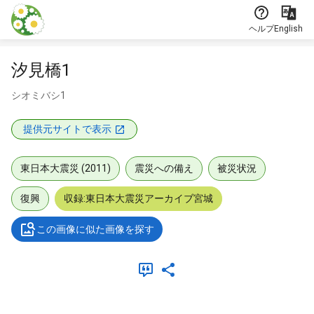
本文に飛ぶ
ヘルプ
English
汐見橋1
シオミバシ1
提供元サイトで表示
東日本大震災 (2011)
震災への備え
被災状況
復興
収録:東日本大震災アーカイブ宮城
この画像に似た画像を探す