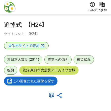
本文に飛ぶ
ヘルプ
English
追悼式 【H24】
ツイトウシキ 【H24】
提供元サイトで表示
東日本大震災 (2011)
震災への備え
被災状況
復興
収録:東日本大震災アーカイブ宮城
この画像に似た画像を探す