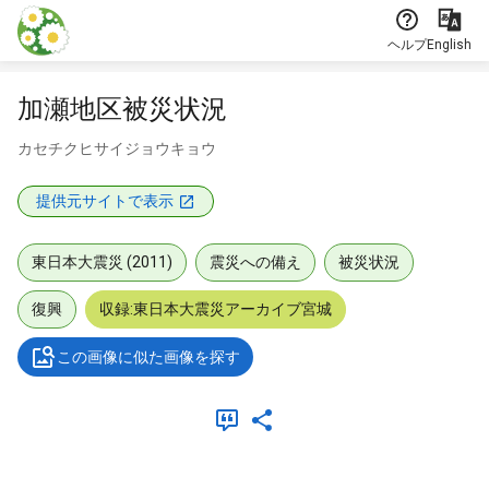
本文に飛ぶ
ヘルプ
English
加瀬地区被災状況
カセチクヒサイジョウキョウ
提供元サイトで表示
東日本大震災 (2011)
震災への備え
被災状況
復興
収録:東日本大震災アーカイブ宮城
この画像に似た画像を探す