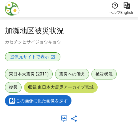
本文に飛ぶ
ヘルプ
English
加瀬地区被災状況
カセチクヒサイジョウキョウ
提供元サイトで表示
東日本大震災 (2011)
震災への備え
被災状況
復興
収録:東日本大震災アーカイブ宮城
この画像に似た画像を探す