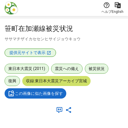
本文に飛ぶ
ヘルプ
English
笹町在加瀬線被災状況
ササマチザイカセセンヒサイジョウキョウ
提供元サイトで表示
東日本大震災 (2011)
震災への備え
被災状況
復興
収録:東日本大震災アーカイブ宮城
この画像に似た画像を探す