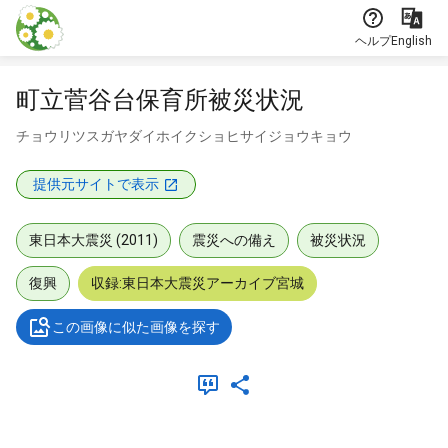
本文に飛ぶ
ヘルプ
English
町立菅谷台保育所被災状況
チョウリツスガヤダイホイクショヒサイジョウキョウ
提供元サイトで表示
東日本大震災 (2011)
震災への備え
被災状況
復興
収録:東日本大震災アーカイブ宮城
この画像に似た画像を探す