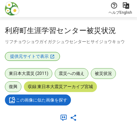
本文に飛ぶ
ヘルプ
English
利府町生涯学習センター被災状況
リフチョウショウガイガクシュウセンターヒサイジョウキョウ
提供元サイトで表示
東日本大震災 (2011)
震災への備え
被災状況
復興
収録:東日本大震災アーカイブ宮城
この画像に似た画像を探す