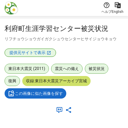
本文に飛ぶ
ヘルプ
English
利府町生涯学習センター被災状況
リフチョウショウガイガクシュウセンターヒサイジョウキョウ
提供元サイトで表示
東日本大震災 (2011)
震災への備え
被災状況
復興
収録:東日本大震災アーカイブ宮城
この画像に似た画像を探す