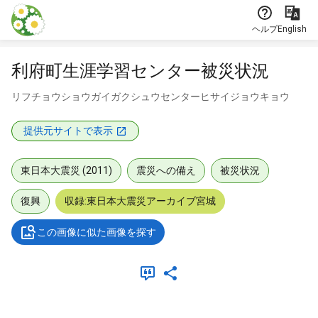
本文に飛ぶ
ヘルプ
English
利府町生涯学習センター被災状況
リフチョウショウガイガクシュウセンターヒサイジョウキョウ
提供元サイトで表示
東日本大震災 (2011)
震災への備え
被災状況
復興
収録:東日本大震災アーカイブ宮城
この画像に似た画像を探す