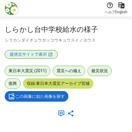
本文に飛ぶ
ヘルプ
English
しらかし台中学校給水の様子
シラカシダイチュウガッコウキュウスイノヨウス
提供元サイトで表示
東日本大震災 (2011)
震災への備え
被災状況
復興
収録:東日本大震災アーカイブ宮城
この画像に似た画像を探す