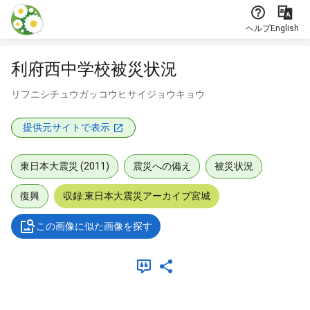
本文に飛ぶ
ヘルプ
English
利府西中学校被災状況
リフニシチュウガッコウヒサイジョウキョウ
提供元サイトで表示
東日本大震災 (2011)
震災への備え
被災状況
復興
収録:東日本大震災アーカイブ宮城
この画像に似た画像を探す