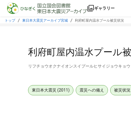
本文に飛ぶ
ギャラリー
トップ
東日本大震災アーカイブ宮城
利府町屋内温水プール被災状況
利府町屋内温水プール
リフチョウオクナイオンスイプールヒサイジョウキョウ
東日本大震災 (2011)
震災への備え
被災状況