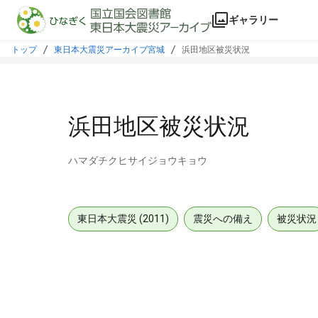
本文に飛ぶ
ギャラリー
トップ
東日本大震災アーカイブ宮城
浜田地区被災状況
浜田地区被災状況
ハマダチクヒサイジョウキョウ
東日本大震災 (2011)
震災への備え
被災状況