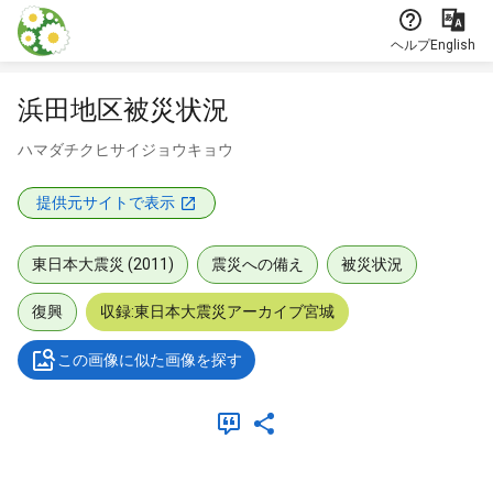
本文に飛ぶ
ヘルプ
English
浜田地区被災状況
ハマダチクヒサイジョウキョウ
提供元サイトで表示
東日本大震災 (2011)
震災への備え
被災状況
復興
収録:東日本大震災アーカイブ宮城
この画像に似た画像を探す