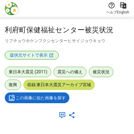
本文に飛ぶ
ヘルプ
English
利府町保健福祉センター被災状況
リフチョウホケンフクシセンターヒサイジョウキョウ
提供元サイトで表示
東日本大震災 (2011)
震災への備え
被災状況
復興
収録:東日本大震災アーカイブ宮城
この画像に似た画像を探す