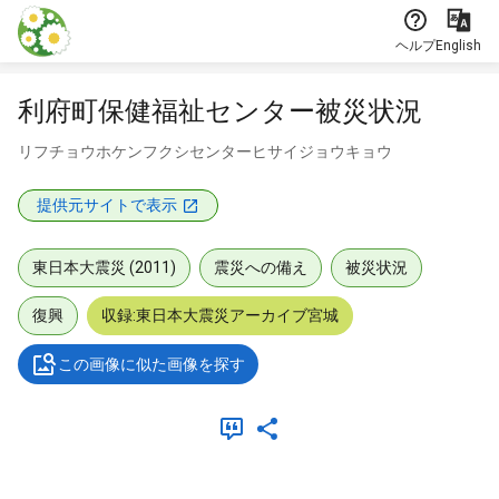
本文に飛ぶ
ヘルプ
English
利府町保健福祉センター被災状況
リフチョウホケンフクシセンターヒサイジョウキョウ
提供元サイトで表示
東日本大震災 (2011)
震災への備え
被災状況
復興
収録:東日本大震災アーカイブ宮城
この画像に似た画像を探す