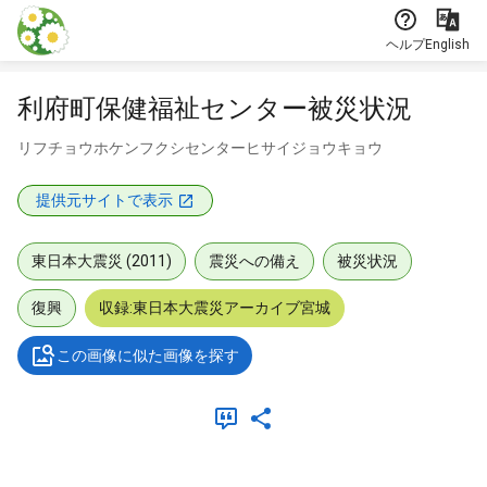
本文に飛ぶ
ヘルプ
English
利府町保健福祉センター被災状況
リフチョウホケンフクシセンターヒサイジョウキョウ
提供元サイトで表示
東日本大震災 (2011)
震災への備え
被災状況
復興
収録:東日本大震災アーカイブ宮城
この画像に似た画像を探す