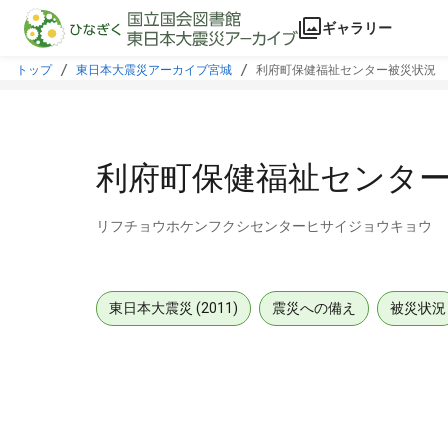
本文に飛ぶ
ギャラリー
トップ
東日本大震災アーカイブ宮城
利府町保健福祉センター被災状況
利府町保健福祉センタ
リフチョウホケンフクシセンターヒサイジョウキョウ
東日本大震災 (2011)
震災への備え
被災状況