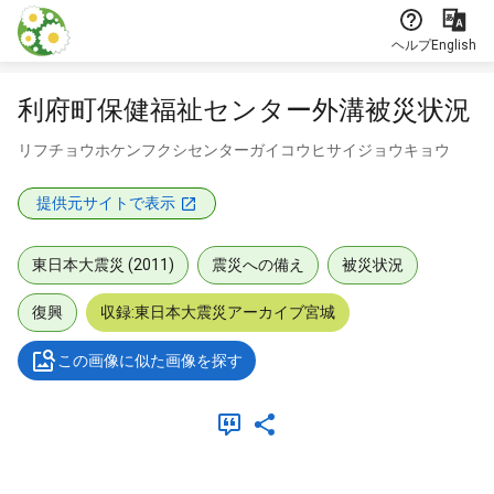
本文に飛ぶ
ヘルプ
English
利府町保健福祉センター外溝被災状況
リフチョウホケンフクシセンターガイコウヒサイジョウキョウ
提供元サイトで表示
東日本大震災 (2011)
震災への備え
被災状況
復興
収録:東日本大震災アーカイブ宮城
この画像に似た画像を探す