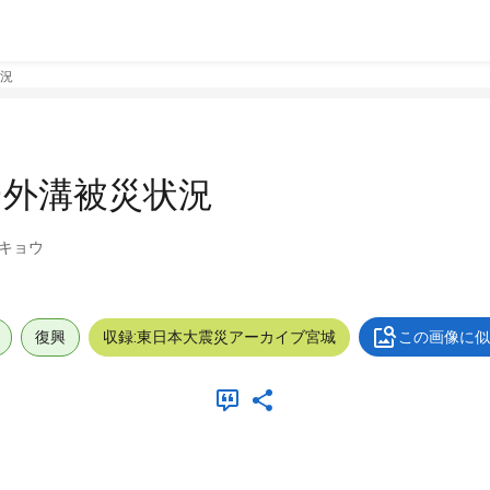
況
ー外溝被災状況
キョウ
復興
収録:東日本大震災アーカイブ宮城
この画像に似