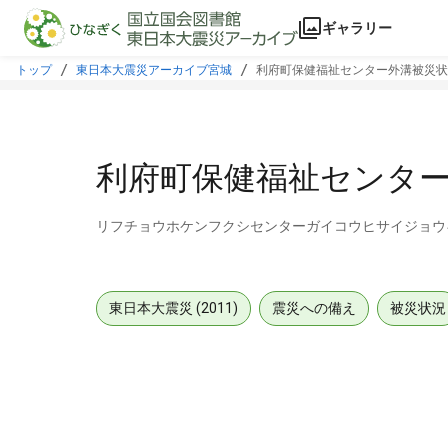
本文に飛ぶ
ギャラリー
トップ
東日本大震災アーカイブ宮城
利府町保健福祉センター外溝被災状
利府町保健福祉センタ
リフチョウホケンフクシセンターガイコウヒサイジョウ
東日本大震災 (2011)
震災への備え
被災状況