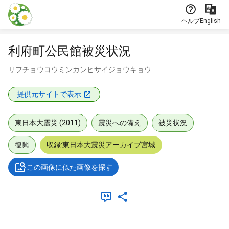
本文に飛ぶ
ヘルプ
English
利府町公民館被災状況
リフチョウコウミンカンヒサイジョウキョウ
提供元サイトで表示
東日本大震災 (2011)
震災への備え
被災状況
復興
収録:東日本大震災アーカイブ宮城
この画像に似た画像を探す