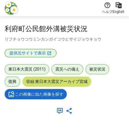
本文に飛ぶ
ヘルプ
English
利府町公民館外溝被災状況
リフチョウコウミンカンガイコウヒサイジョウキョウ
提供元サイトで表示
東日本大震災 (2011)
震災への備え
被災状況
復興
収録:東日本大震災アーカイブ宮城
この画像に似た画像を探す