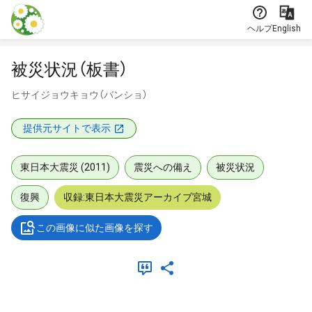
本文に飛ぶ
ヘルプ
English
被災状況（板書）
ヒサイジョウキョウ（バンショ）
提供元サイトで表示
東日本大震災 (2011)
震災への備え
被災状況
復興
収録:東日本大震災アーカイブ宮城
この画像に似た画像を探す