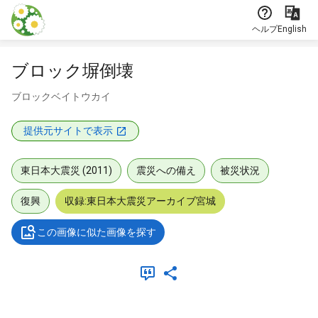
本文に飛ぶ
ヘルプ
English
ブロック塀倒壊
ブロックベイトウカイ
提供元サイトで表示
東日本大震災 (2011)
震災への備え
被災状況
復興
収録:東日本大震災アーカイブ宮城
この画像に似た画像を探す