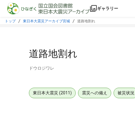
本文に飛ぶ
ギャラリー
トップ
東日本大震災アーカイブ宮城
道路地割れ
道路地割れ
ドウロジワレ
東日本大震災 (2011)
震災への備え
被災状況