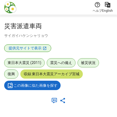
本文に飛ぶ
ヘルプ
English
災害派遣車両
サイガイハケンシャリョウ
提供元サイトで表示
東日本大震災 (2011)
震災への備え
被災状況
復興
収録:東日本大震災アーカイブ宮城
この画像に似た画像を探す