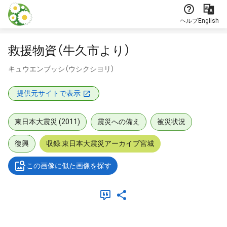
本文に飛ぶ
ヘルプ
English
救援物資（牛久市より）
キュウエンブッシ（ウシクシヨリ）
提供元サイトで表示
東日本大震災 (2011)
震災への備え
被災状況
復興
収録:東日本大震災アーカイブ宮城
この画像に似た画像を探す