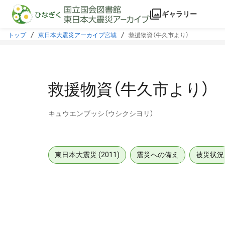
本文に飛ぶ
ギャラリー
トップ
東日本大震災アーカイブ宮城
救援物資（牛久市より）
救援物資（牛久市より）
キュウエンブッシ（ウシクシヨリ）
東日本大震災 (2011)
震災への備え
被災状況