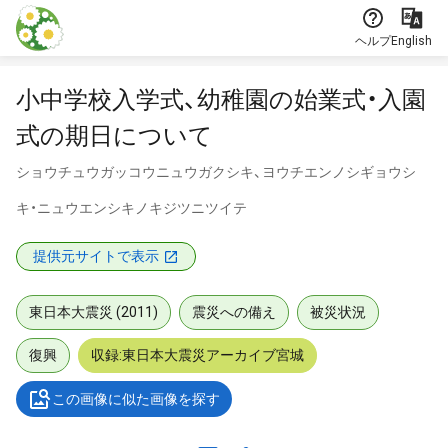
本文に飛ぶ
ヘルプ
English
小中学校入学式、幼稚園の始業式・入園
式の期日について
ショウチュウガッコウニュウガクシキ、ヨウチエンノシギョウシ
キ・ニュウエンシキノキジツニツイテ
提供元サイトで表示
東日本大震災 (2011)
震災への備え
被災状況
復興
収録:東日本大震災アーカイブ宮城
この画像に似た画像を探す