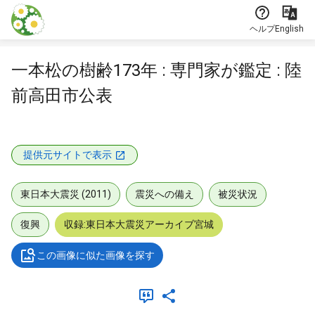
本文に飛ぶ
ヘルプ
English
一本松の樹齢173年 : 専門家が鑑定 : 陸
前高田市公表
提供元サイトで表示
東日本大震災 (2011)
震災への備え
被災状況
復興
収録:東日本大震災アーカイブ宮城
この画像に似た画像を探す