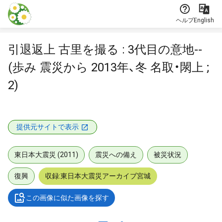
本文に飛ぶ
ヘルプ
English
引退返上 古里を撮る : 3代目の意地--
(歩み 震災から 2013年、冬 名取・閖上 ;
2)
提供元サイトで表示
東日本大震災 (2011)
震災への備え
被災状況
復興
収録:東日本大震災アーカイブ宮城
この画像に似た画像を探す