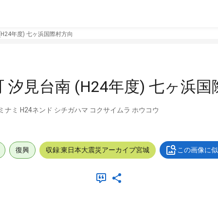
H24年度) 七ヶ浜国際村方向
汐見台南 (H24年度) 七ヶ浜
ナミ H24ネンド シチガハマ コクサイムラ ホウコウ
復興
収録:東日本大震災アーカイブ宮城
この画像に似