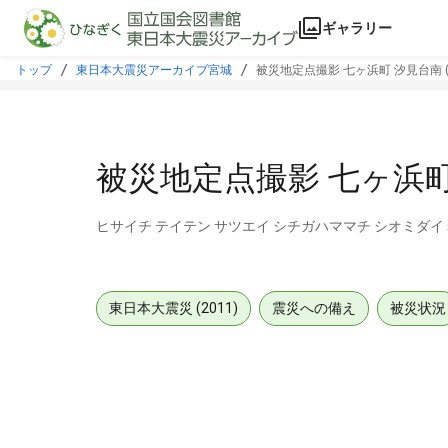
本文に飛ぶ
ギャラリー
トップ
東日本大震災アーカイブ宮城
被災地定点撮影 七ヶ浜町 汐見台南 (
被災地定点撮影 七ヶ浜町 
ヒサイチ テイテン サツエイ シチガハママチ シオミダイミ
東日本大震災 (2011)
震災への備え
被災状況