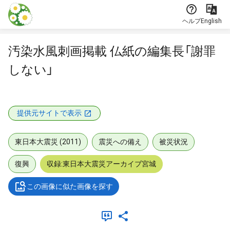
本文に飛ぶ
ヘルプ
English
汚染水風刺画掲載 仏紙の編集長「謝罪
しない」
提供元サイトで表示
東日本大震災 (2011)
震災への備え
被災状況
復興
収録:東日本大震災アーカイブ宮城
この画像に似た画像を探す