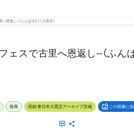
へ恩返し--（ふんばる3.11大震災）
フェスで古里へ恩返し--（ふんば
復興
収録:東日本大震災アーカイブ宮城
この画像に似