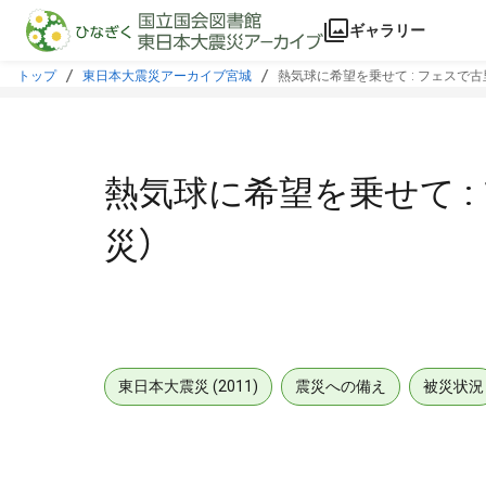
本文に飛ぶ
ギャラリー
トップ
東日本大震災アーカイブ宮城
熱気球に希望を乗せて : フェスで古里
熱気球に希望を乗せて : 
災）
東日本大震災 (2011)
震災への備え
被災状況