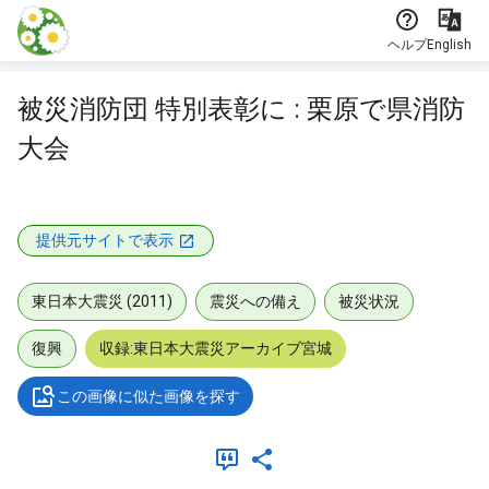
本文に飛ぶ
ヘルプ
English
被災消防団 特別表彰に : 栗原で県消防
大会
提供元サイトで表示
東日本大震災 (2011)
震災への備え
被災状況
復興
収録:東日本大震災アーカイブ宮城
この画像に似た画像を探す