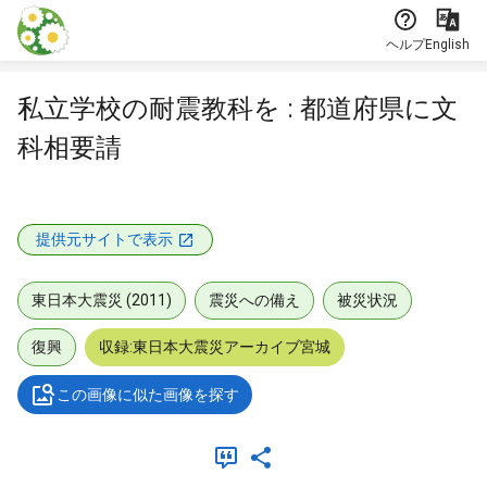
本文に飛ぶ
ヘルプ
English
私立学校の耐震教科を : 都道府県に文
科相要請
提供元サイトで表示
東日本大震災 (2011)
震災への備え
被災状況
復興
収録:東日本大震災アーカイブ宮城
この画像に似た画像を探す