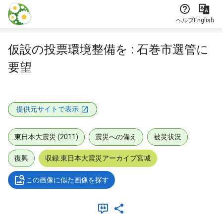
本文に飛ぶ
ヘルプ
English
仮設の投票環境整備を : 石巻市選管に
要望
提供元サイトで表示
東日本大震災 (2011)
震災への備え
被災状況
復興
収録:東日本大震災アーカイブ宮城
この画像に似た画像を探す